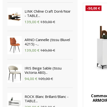
-50,00 €
LINK Chêne Craft Doré/Noir
- TABLE...
139,00 €
159,00 €
ARNO Cannelle (tissu Bluvel
4215) -...
139,00 €
169,00 €
IRIS Beige Sable (tissu
Victoria A80)...
94,00 €
109,00 €
Commode
ROCK Blanc Brillant/Blanc -
ARMOIR
TABLE...